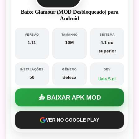
Baixe Glamour (MOD Desbloqueado) para
Android
VERSÃO
TAMANHO
SISTEMA
1.11
10M
4.1 ou
superior
INSTALAÇÕES
GÊNERO
DEV
50
Beleza
Uala S.r.l
📥 BAIXAR APK MOD
VER NO GOOGLE PLAY