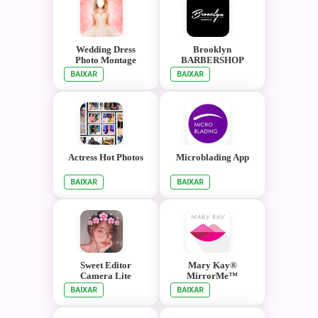
Wedding Dress
Brooklyn
Photo Montage
BARBERSHOP
BAIXAR
BAIXAR
Actress Hot Photos
Microblading App
BAIXAR
BAIXAR
Sweet Editor
Mary Kay®
Camera Lite
MirrorMe™
BAIXAR
BAIXAR