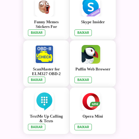
Funny Memes
Skype Insider
Stickers For
WhatsApp
BAIXAR
BAIXAR
ScanMaster for
Puffin Web Browser
ELM327 OBD-2
ScanTool
BAIXAR
BAIXAR
TextMe Up Calling
Opera Mini
& Texts
BAIXAR
BAIXAR