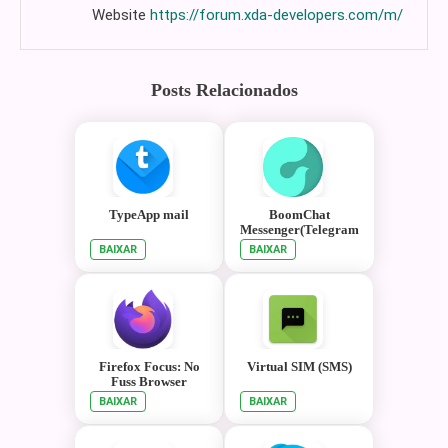
Website
https://forum.xda-developers.com/m/
Posts Relacionados
TypeApp mail
BoomChat
Messenger(Telegram
API Proxy)
BAIXAR
BAIXAR
Firefox Focus: No
Virtual SIM (SMS)
Fuss Browser
BAIXAR
BAIXAR