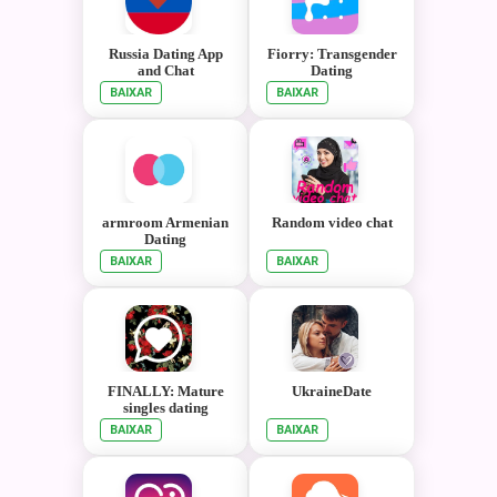
Russia Dating App
Fiorry: Transgender
and Chat
Dating
BAIXAR
BAIXAR
armroom Armenian
Random video chat
Dating
BAIXAR
BAIXAR
FINALLY: Mature
UkraineDate
singles dating
BAIXAR
BAIXAR