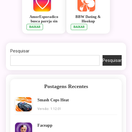
AmorEsporadico
BBW Dating &
busca pareja sin
Hookup
compromiso
BAIXAR
BAIXAR
Pesquisar
Pesquisar
Postagens Recentes
Smash Cops Heat
Versão: 1.12.01
Faceapp