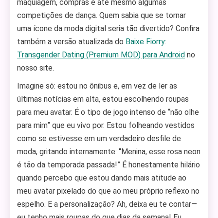
maquiagem, compras e até mesmo algumas
competições de dança. Quem sabia que se tornar
uma ícone da moda digital seria tão divertido? Confira
também a versão atualizada do
Baixe Fiorry:
Transgender Dating (Premium MOD) para Android
no
nosso site.
Imagine só: estou no ônibus e, em vez de ler as
últimas notícias em alta, estou escolhendo roupas
para meu avatar. É o tipo de jogo intenso de “não olhe
para mim” que eu vivo por. Estou folheando vestidos
como se estivesse em um verdadeiro desfile de
moda, gritando internamente: “Menina, esse rosa neon
é tão da temporada passada!” É honestamente hilário
quando percebo que estou dando mais atitude ao
meu avatar pixelado do que ao meu próprio reflexo no
espelho. E a personalização? Ah, deixa eu te contar—
eu tenho mais roupas do que dias da semana! Eu