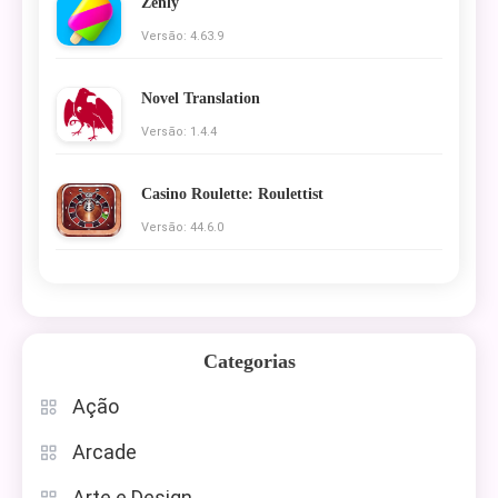
Zenly
Versão: 4.63.9
Novel Translation
Versão: 1.4.4
Casino Roulette: Roulettist
Versão: 44.6.0
Categorias
Ação
Arcade
Arte e Design