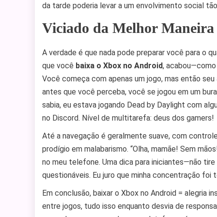
da tarde poderia levar a um envolvimento social tã
Viciado da Melhor Maneira 
A verdade é que nada pode preparar você para o q
que você
baixa o Xbox no Android
, acabou—como u
Você começa com apenas um jogo, mas então seu 
antes que você perceba, você se jogou em um burac
sabia, eu estava jogando Dead by Daylight com alg
no Discord. Nível de multitarefa: deus dos gamers!
Até a navegação é geralmente suave, com control
prodígio em malabarismo. “Olha, mamãe! Sem mãos!
no meu telefone. Uma dica para iniciantes—não tire
questionáveis. Eu juro que minha concentração foi
Em conclusão, baixar o Xbox no Android = alegria 
entre jogos, tudo isso enquanto desvia de responsab