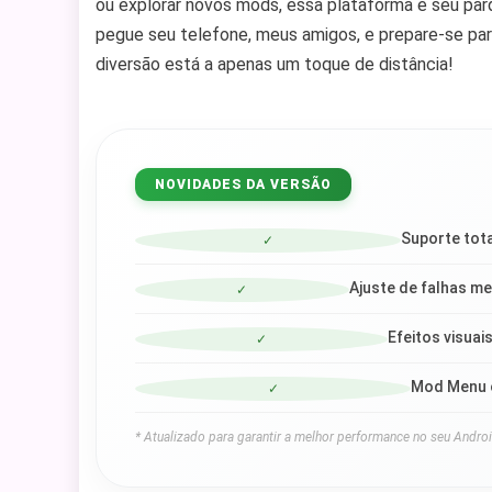
ou explorar novos mods, essa plataforma é seu pa
pegue seu telefone, meus amigos, e prepare-se par
diversão está a apenas um toque de distância!
NOVIDADES DA VERSÃO
Suporte tota
✓
Ajuste de falhas m
✓
Efeitos visuai
✓
Mod Menu o
✓
* Atualizado para garantir a melhor performance no seu Androi