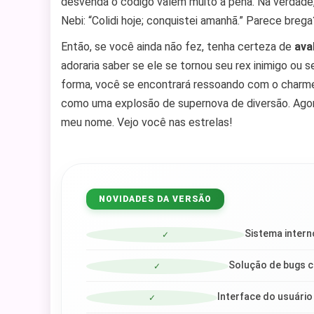
desvenda o código valem muito a pena. Na verdade
Nebi: “Colidi hoje; conquistei amanhã.” Parece breg
Então, se você ainda não fez, tenha certeza de
ava
adoraria saber se ele se tornou seu rex inimigo ou
forma, você se encontrará ressoando com o charme
como uma explosão de supernova de diversão. Agora
meu nome. Vejo você nas estrelas!
NOVIDADES DA VERSÃO
Sistema intern
✓
Solução de bugs cr
✓
Interface do usuári
✓