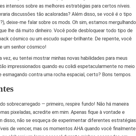
es intensos sobre as melhores estratégias para certos níveis.
raria discussões tão acaloradas? Além disso, se você é o tipo
?), deixe-me falar sobre os mods. Oh sim, estamos mergulhando
ue lhe dá muito dinheiro. Você pode desbloquear todo tipo de
pack cósmico ou um escudo super-brilhante. De repente, você
te um senhor cósmico!
vez, eu tentei mostrar minhas novas habilidades para meus
 tão impressionados quando eu colidi espetacularmente no meio
e esmagando contra uma rocha espacial, certo? Bons tempos.
ntes
o sobrecarregado — primeiro, respire fundo! Não há maneira
emas pixeladas, acredite em mim. Apenas fique à vontade e
m disso, não se esqueça de experimentar diferentes estratégias
síveis de vencer, mas os momentos AHA quando você finalmente