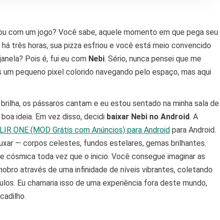
cou com um jogo? Você sabe, aquele momento em que pega seu
o há três horas, sua pizza esfriou e você está meio convencido
janela? Pois é, fui eu com
Nebi
. Sério, nunca pensei que me
s um pequeno pixel colorido navegando pelo espaço, mas aqui
l brilha, os pássaros cantam e eu estou sentado na minha sala de
boa ideia. Em vez disso, decidi
baixar Nebi no Android
. A
FLIR ONE (MOD Grátis com Anúncios) para Android
para Android.
uxar — corpos celestes, fundos estelares, gemas brilhantes.
e cósmica toda vez que o inicio. Você consegue imaginar as
bro através de uma infinidade de níveis vibrantes, coletando
ulos. Eu chamaria isso de uma experiência fora deste mundo,
cadilho.