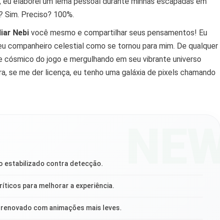
, eu elaborei um lema pessoal durante minhas escapadas em
a? Sim. Preciso? 100%.
liar Nebi
você mesmo e compartilhar seus pensamentos! Eu
 seu companheiro celestial como se tornou para mim. De qualquer
 cósmico do jogo e mergulhando em seu vibrante universo
, se me der licença, eu tenho uma galáxia de pixels chamando
NE
o estabilizado contra detecção.
íticos para melhorar a experiência.
o renovado com animações mais leves.