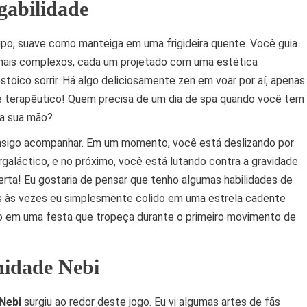
gabilidade
 Tipo, suave como manteiga em uma frigideira quente. Você guia
mais complexos, cada um projetado com uma estética
toico sorrir. Há algo deliciosamente zen em voar por aí, apenas
, é terapêutico! Quem precisa de um dia de spa quando você tem
da sua mão?
consigo acompanhar. Em um momento, você está deslizando por
rgaláctico, e no próximo, você está lutando contra a gravidade
ta! Eu gostaria de pensar que tenho algumas habilidades de
s às vezes eu simplesmente colido em uma estrela cadente
 em uma festa que tropeça durante o primeiro movimento de
nidade Nebi
Nebi
surgiu ao redor deste jogo. Eu vi algumas artes de fãs