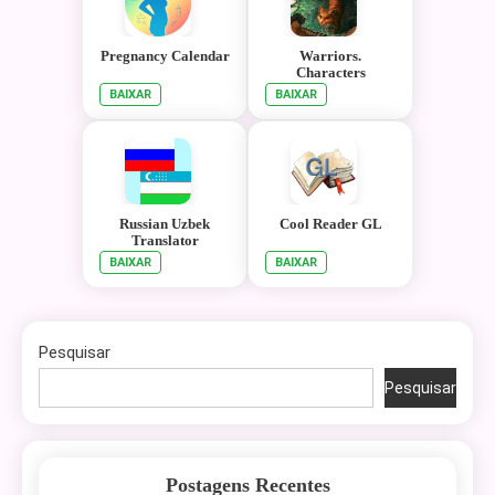
Pregnancy Calendar
Warriors.
Characters
BAIXAR
BAIXAR
Russian Uzbek
Cool Reader GL
Translator
BAIXAR
BAIXAR
Pesquisar
Pesquisar
Postagens Recentes