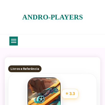
Skip
to
ANDRO-PLAYERS
content
5 MINS READ
Livros e Referência
⭐ 3.3