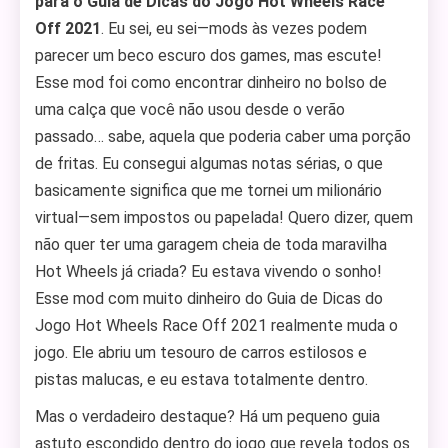
para o Guia de Dicas do Jogo Hot Wheels Race
Off 2021
. Eu sei, eu sei—mods às vezes podem
parecer um beco escuro dos games, mas escute!
Esse mod foi como encontrar dinheiro no bolso de
uma calça que você não usou desde o verão
passado… sabe, aquela que poderia caber uma porção
de fritas. Eu consegui algumas notas sérias, o que
basicamente significa que me tornei um milionário
virtual—sem impostos ou papelada! Quero dizer, quem
não quer ter uma garagem cheia de toda maravilha
Hot Wheels já criada? Eu estava vivendo o sonho!
Esse mod com muito dinheiro do Guia de Dicas do
Jogo Hot Wheels Race Off 2021 realmente muda o
jogo. Ele abriu um tesouro de carros estilosos e
pistas malucas, e eu estava totalmente dentro.
Mas o verdadeiro destaque? Há um pequeno guia
astuto escondido dentro do jogo que revela todos os