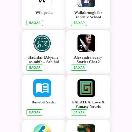
Wikipedia
Walkthrough for
Yandere School
Senpai Story
BAIXAR
BAIXAR
Hadislar (Al-jome’
Alexandra Scary
as-sahih – Sahihul
Stories Chat 2
Buxoriy)
BAIXAR
BAIXAR
RanobeReader
GALATEA: Love &
Fantasy Novels
BAIXAR
BAIXAR