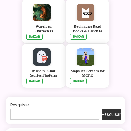
Warriors.
Bookmate: Read
Characters
Books & Listen to
Audiobooks
BAIXAR
BAIXAR
Mistory: Chat
Maps Ice Scream for
Stories Platform
MCPE
BAIXAR
BAIXAR
Pesquisar
Pesquisar