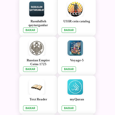
Rasululloh
USSR coin catalog
qaytarganlar
BAIXAR
BAIXAR
Russian Empire
Voyage-5
Coins 1725
BAIXAR
BAIXAR
Text Reader
myQuran
BAIXAR
BAIXAR