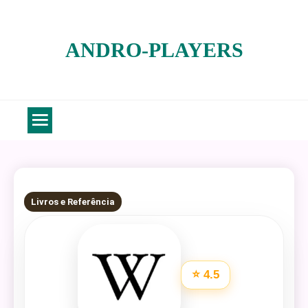
Skip
to
ANDRO-PLAYERS
content
6 MINS READ
Livros e Referência
⭐ 4.5