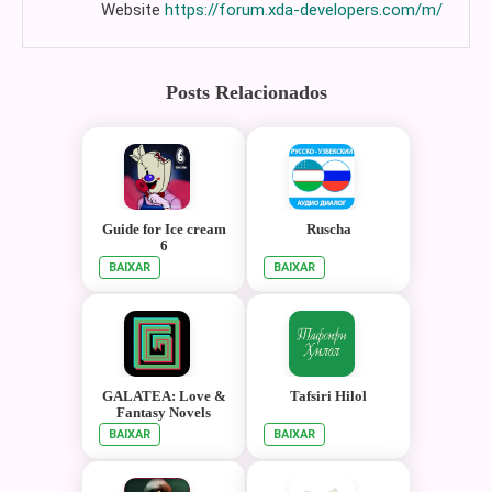
Website
https://forum.xda-developers.com/m/
Posts Relacionados
Guide for Ice cream
Ruscha
6
BAIXAR
BAIXAR
GALATEA: Love &
Tafsiri Hilol
Fantasy Novels
BAIXAR
BAIXAR