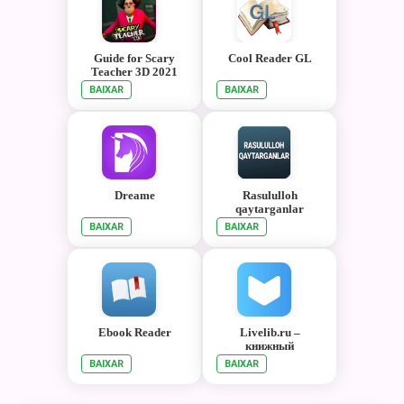
Guide for Scary
Cool Reader GL
Teacher 3D 2021
BAIXAR
BAIXAR
Dreame
Rasululloh
qaytarganlar
BAIXAR
BAIXAR
Ebook Reader
Livelib.ru –
книжный
рекомендательный
BAIXAR
BAIXAR
сервис