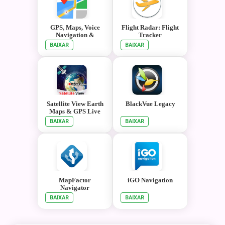
GPS, Maps, Voice
Flight Radar: Flight
Navigation &
Tracker
Directions
BAIXAR
BAIXAR
Satellite View Earth
BlackVue Legacy
Maps & GPS Live
Navigation
BAIXAR
BAIXAR
MapFactor
iGO Navigation
Navigator
BAIXAR
BAIXAR