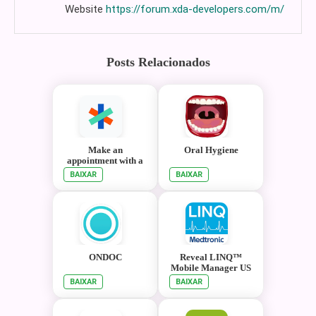
Website
https://forum.xda-developers.com/m/
Posts Relacionados
Make an
Oral Hygiene
appointment with a
doctor online on
BAIXAR
BAIXAR
Doc.ua
ONDOC
Reveal LINQ™
Mobile Manager US
BAIXAR
BAIXAR