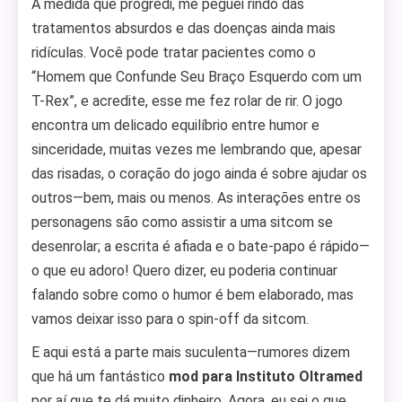
À medida que progredi, me peguei rindo das
tratamentos absurdos e das doenças ainda mais
ridículas. Você pode tratar pacientes como o
“Homem que Confunde Seu Braço Esquerdo com um
T-Rex”, e acredite, esse me fez rolar de rir. O jogo
encontra um delicado equilíbrio entre humor e
sinceridade, muitas vezes me lembrando que, apesar
das risadas, o coração do jogo ainda é sobre ajudar os
outros—bem, mais ou menos. As interações entre os
personagens são como assistir a uma sitcom se
desenrolar; a escrita é afiada e o bate-papo é rápido—
o que eu adoro! Quero dizer, eu poderia continuar
falando sobre como o humor é bem elaborado, mas
vamos deixar isso para o spin-off da sitcom.
E aqui está a parte mais suculenta—rumores dizem
que há um fantástico
mod para Instituto Oltramed
por aí que te dá muito dinheiro. Agora, eu sei o que