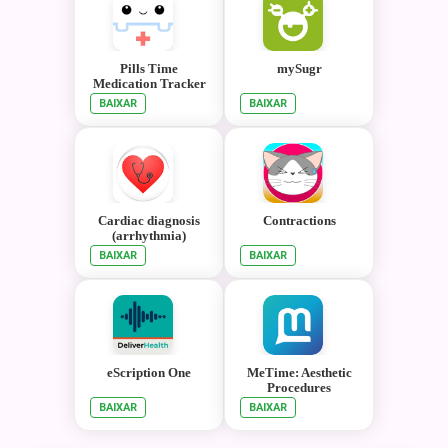
Pills Time
mySugr
Medication Tracker
& Pill Reminder
BAIXAR
BAIXAR
Cardiac diagnosis
Contractions
(arrhythmia)
BAIXAR
BAIXAR
eScription One
MeTime: Aesthetic
Procedures
BAIXAR
BAIXAR