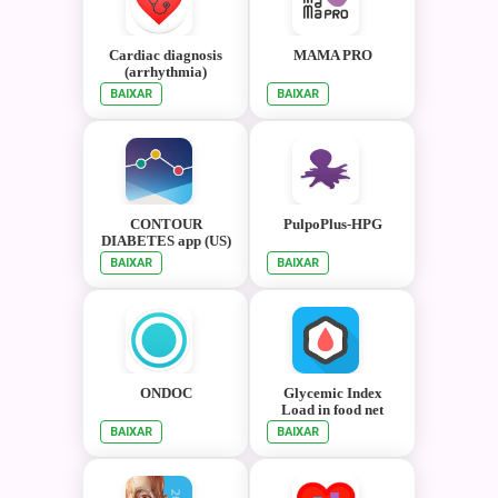
Cardiac diagnosis
MAMA PRO
(arrhythmia)
BAIXAR
BAIXAR
CONTOUR
PulpoPlus-HPG
DIABETES app (US)
BAIXAR
BAIXAR
ONDOC
Glycemic Index
Load in food net
carbs diet tracker
BAIXAR
BAIXAR