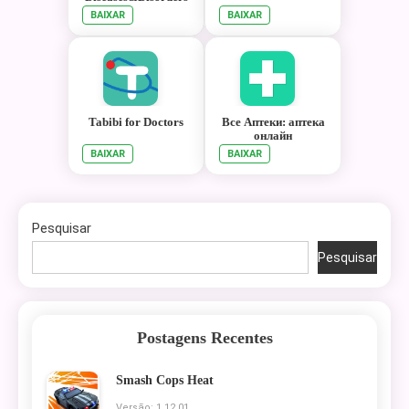
BAIXAR
BAIXAR
Tabibi for Doctors
Все Аптеки: аптека
онлайн
BAIXAR
BAIXAR
Pesquisar
Pesquisar
Postagens Recentes
Smash Cops Heat
Versão: 1.12.01