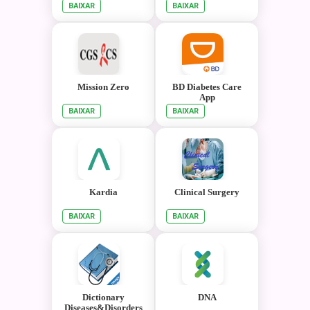
BAIXAR
BAIXAR
Mission Zero
BD Diabetes Care
App
BAIXAR
BAIXAR
Kardia
Clinical Surgery
BAIXAR
BAIXAR
Dictionary
DNA
Diseases&Disorders