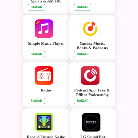
Sports & AM FM
Music Stations
BAIXAR
BAIXAR
Simple Music Player
Yandex Music,
Books & Podcasts
BAIXAR
BAIXAR
Radio
Podcast App: Free &
Offline Podcasts by
Player FM
BAIXAR
BAIXAR
Record,Europa,Nashe
LG Sound Bar