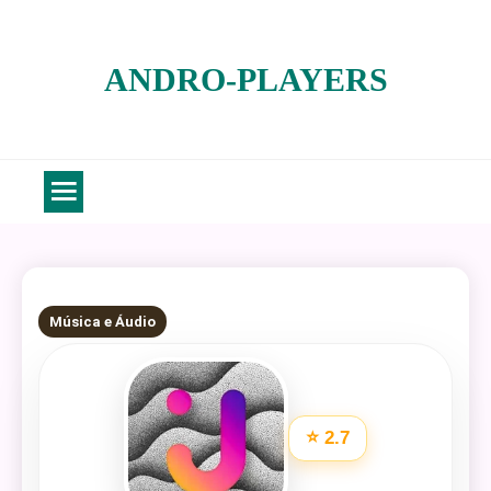
Skip
to
ANDRO-PLAYERS
content
6 MINS READ
Música e Áudio
⭐ 2.7