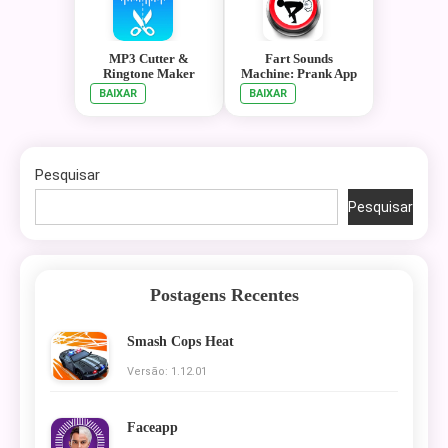
MP3 Cutter &
Fart Sounds
Ringtone Maker
Machine: Prank App
BAIXAR
BAIXAR
Pesquisar
Pesquisar
Postagens Recentes
Smash Cops Heat
Versão: 1.12.01
Faceapp