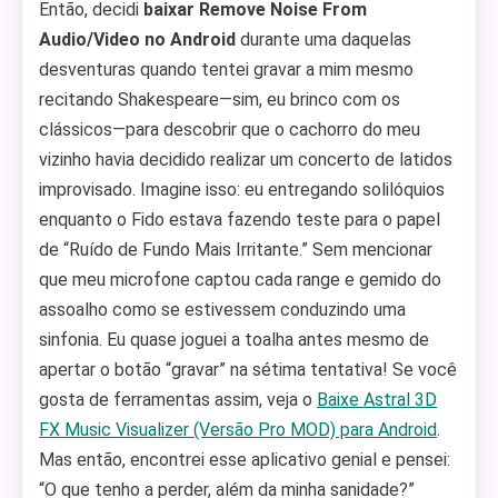
Então, decidi
baixar Remove Noise From
Audio/Video no Android
durante uma daquelas
desventuras quando tentei gravar a mim mesmo
recitando Shakespeare—sim, eu brinco com os
clássicos—para descobrir que o cachorro do meu
vizinho havia decidido realizar um concerto de latidos
improvisado. Imagine isso: eu entregando solilóquios
enquanto o Fido estava fazendo teste para o papel
de “Ruído de Fundo Mais Irritante.” Sem mencionar
que meu microfone captou cada range e gemido do
assoalho como se estivessem conduzindo uma
sinfonia. Eu quase joguei a toalha antes mesmo de
apertar o botão “gravar” na sétima tentativa! Se você
gosta de ferramentas assim, veja o
Baixe Astral 3D
FX Music Visualizer (Versão Pro MOD) para Android
.
Mas então, encontrei esse aplicativo genial e pensei:
“O que tenho a perder, além da minha sanidade?”