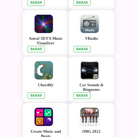
BAIXAR
BAIXAR
Astral 3D FX Music
VRadio
Visualizer
BAIXAR
BAIXAR
Chordify
Car Sounds &
Ringtones
BAIXAR
BAIXAR
Create Music and
ORG 2022
Beats