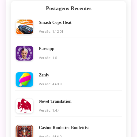
Postagens Recentes
Smash Cops Heat
Versão: 1.12.01
Faceapp
Versão: 1.5
Zenly
Versão: 4.63.9
Novel Translation
Versão: 1.4.4
Casino Roulette: Roulettist
Versão: 44.6.0