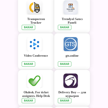
Transporeon
Trendyol Satıcı
Trucker
Paneli
BAIXAR
BAIXAR
Video Conference
gts.online
BAIXAR
BAIXAR
Okdesk. For ticket
Delivery Boy — для
assignees. Help Desk
курьеров
System
BAIXAR
BAIXAR