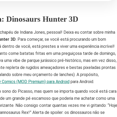
a: Dinosaurs Hunter 3D
chapéu de Indiana Jones, pessoal! Deixa eu contar sobre minha
unter 3D
. Para começar, se você está procurando um bom
dentro de você, está prestes a viver uma experiência incrível!
uanto come batatas fritas em uma preguiçosa tarde de domingo,
a uma vibe de parque jurássico pré-histórico, mas em vez disso,
nte repleta de rugidos ameaçadores e bestas pixeladas prontas
falando sobre meu orçamento de lanches). A propósito,
w Comics (MOD Premium) para Android
para Android.
 o sono do Picasso, mas quem se importa quando você está cara
r de um grande pé escamoso que poderia me achatar como uma
zante. Não consigo contar quantas vezes me vi gritando: “Hoj
nosaurus Rex!” Alerta de spoiler: os dinossauros não se