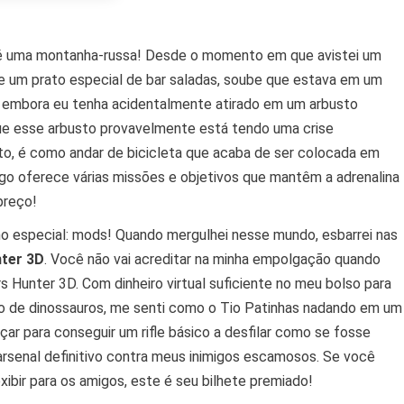
, é uma montanha-russa! Desde o momento em que avistei um
 um prato especial de bar saladas, soube que estava em um
, embora eu tenha acidentalmente atirado em um arbusto
ue esse arbusto provavelmente está tendo uma crise
ito, é como andar de bicicleta que acaba de ser colocada em
 oferece várias missões e objetivos que mantêm a adrenalina
preço!
ho especial: mods! Quando mergulhei nesse mundo, esbarrei nas
ter 3D
. Você não vai acreditar na minha empolgação quando
 Hunter 3D. Com dinheiro virtual suficiente no meu bolso para
o de dinossauros, me senti como o Tio Patinhas nadando em um
ar para conseguir um rifle básico a desfilar como se fosse
arsenal definitivo contra meus inimigos escamosos. Se você
xibir para os amigos, este é seu bilhete premiado!