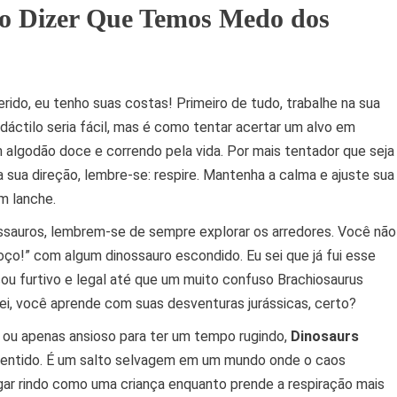
ão Dizer Que Temos Medo dos
rido, eu tenho suas costas! Primeiro de tudo, trabalhe na sua
dáctilo seria fácil, mas é como tentar acertar um alvo em
algodão doce e correndo pela vida. Por mais tentador que seja
sua direção, lembre-se: respire. Mantenha a calma e ajuste sua
m lanche.
sauros, lembrem-se de sempre explorar os arredores. Você não
oço!” com algum dinossauro escondido. Eu sei que já fui esse
u furtivo e legal até que um muito confuso Brachiosaurus
ei, você aprende com suas desventuras jurássicas, certo?
 ou apenas ansioso para ter um tempo rugindo,
Dinosaurs
sentido. É um salto selvagem em um mundo onde o caos
egar rindo como uma criança enquanto prende a respiração mais