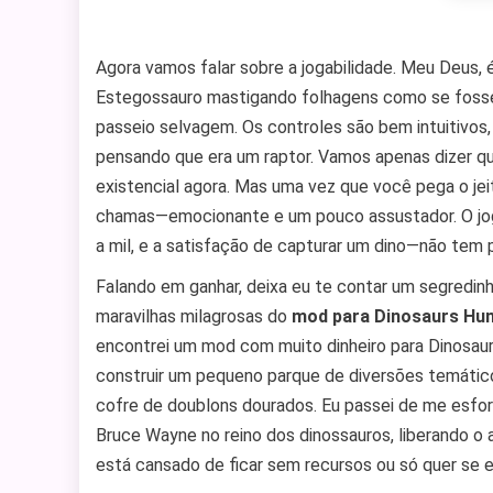
Agora vamos falar sobre a jogabilidade. Meu Deus
Estegossauro mastigando folhagens como se fosse
passeio selvagem. Os controles são bem intuitivos
pensando que era um raptor. Vamos apenas dizer q
existencial agora. Mas uma vez que você pega o je
chamas—emocionante e um pouco assustador. O jogo
a mil, e a satisfação de capturar um dino—não tem 
Falando em ganhar, deixa eu te contar um segredin
maravilhas milagrosas do
mod para Dinosaurs Hun
encontrei um mod com muito dinheiro para Dinosaurs
construir um pequeno parque de diversões temátic
cofre de doublons dourados. Eu passei de me esforç
Bruce Wayne no reino dos dinossauros, liberando o 
está cansado de ficar sem recursos ou só quer se e