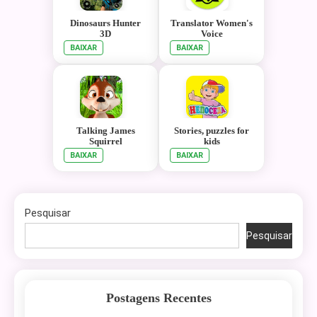
Dinosaurs Hunter
Translator Women's
3D
Voice
BAIXAR
BAIXAR
Talking James
Stories, puzzles for
Squirrel
kids
BAIXAR
BAIXAR
Pesquisar
Pesquisar
Postagens Recentes