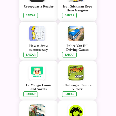
Creepypasta Reader
Iron Stickman Rope
Hero Gangstar
Crime
BAIXAR
BAIXAR
How to draw
Police Van Hill
cartoon easy
Driving Games
BAIXAR
BAIXAR
Ur Manga:Comic
Challenger Comics
and Novels
Viewer
BAIXAR
BAIXAR