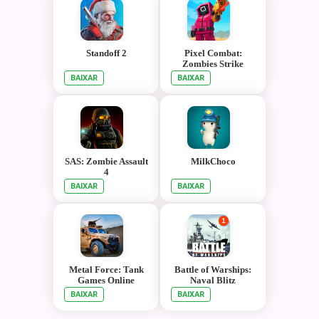
Standoff 2
Pixel Combat:
Zombies Strike
BAIXAR
BAIXAR
SAS: Zombie Assault
MilkChoco
4
BAIXAR
BAIXAR
Metal Force: Tank
Battle of Warships:
Games Online
Naval Blitz
BAIXAR
BAIXAR