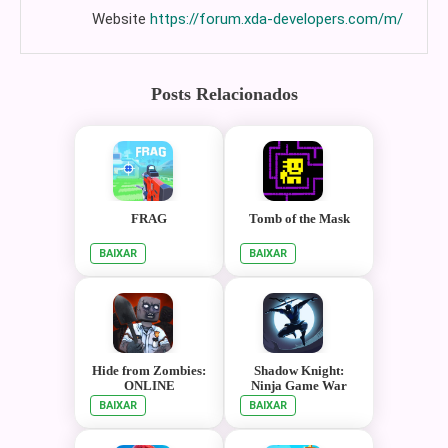
Website
https://forum.xda-developers.com/m/
Posts Relacionados
FRAG
Tomb of the Mask
BAIXAR
BAIXAR
Hide from Zombies:
Shadow Knight:
ONLINE
Ninja Game War
BAIXAR
BAIXAR