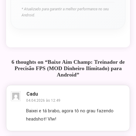
* Atualizado para garantir a melhor performance no seu
Android.
6 thoughts on “
Baixe Aim Champ: Treinador de
Precisão FPS (MOD Dinheiro Ilimitado) para
Android
”
Cadu
04.04.2026 às 12:49
Baixei e tá brabo, agora tô no grau fazendo
headshot! Vlw!