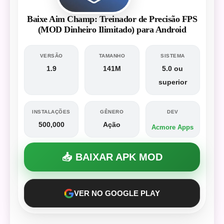
Baixe Aim Champ: Treinador de Precisão FPS
(MOD Dinheiro Ilimitado) para Android
VERSÃO
TAMANHO
SISTEMA
1.9
141M
5.0 ou
superior
INSTALAÇÕES
GÊNERO
DEV
500,000
Ação
Acmore Apps
📥 BAIXAR APK MOD
VER NO GOOGLE PLAY