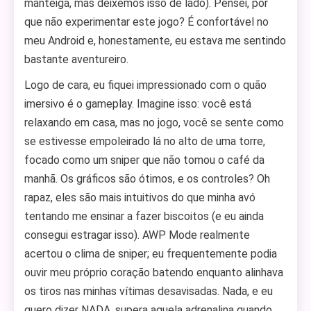
manteiga, mas deixemos isso de lado). Pensei, por
que não experimentar este jogo? É confortável no
meu Android e, honestamente, eu estava me sentindo
bastante aventureiro.
Logo de cara, eu fiquei impressionado com o quão
imersivo é o gameplay. Imagine isso: você está
relaxando em casa, mas no jogo, você se sente como
se estivesse empoleirado lá no alto de uma torre,
focado como um sniper que não tomou o café da
manhã. Os gráficos são ótimos, e os controles? Oh
rapaz, eles são mais intuitivos do que minha avó
tentando me ensinar a fazer biscoitos (e eu ainda
consegui estragar isso). AWP Mode realmente
acertou o clima de sniper; eu frequentemente podia
ouvir meu próprio coração batendo enquanto alinhava
os tiros nas minhas vítimas desavisadas. Nada, e eu
quero dizer NADA, supera aquela adrenalina quando