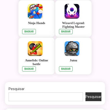
Ninja Hands
Wizard Legend:
Fighting Master
BAIXAR
BAIXAR
Annelids: Online
Jutsu
battle
BAIXAR
BAIXAR
Pesquisar
Pesquisar