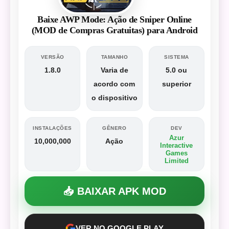
Baixe AWP Mode: Ação de Sniper Online
(MOD de Compras Gratuitas) para Android
VERSÃO
TAMANHO
SISTEMA
1.8.0
Varia de
5.0 ou
acordo com
superior
o dispositivo
INSTALAÇÕES
GÊNERO
DEV
Azur
10,000,000
Ação
Interactive
Games
Limited
📥 BAIXAR APK MOD
VER NO GOOGLE PLAY