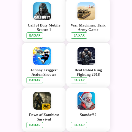
Call of Duty Mobile
War Machines: Tank
Season 1
Army Game
BAIXAR
BAIXAR
Johnny Trigger:
Real Robot Ring
Action Shooter
Fighting 2018
BAIXAR
BAIXAR
Dawn of Zombies:
Standoff 2
Survival
BAIXAR
BAIXAR