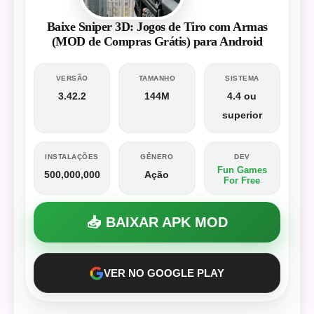
Baixe Sniper 3D: Jogos de Tiro com Armas
(MOD de Compras Grátis) para Android
VERSÃO
TAMANHO
SISTEMA
3.42.2
144M
4.4 ou
superior
INSTALAÇÕES
GÊNERO
DEV
Fun Games
500,000,000
Ação
For Free
📥 BAIXAR APK MOD
VER NO GOOGLE PLAY