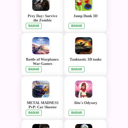
Prey Day: Survive
Jump Dunk 3D
the Zombie
Apocalypse
BAIXAR
BAIXAR
Battle of Warplanes:
Tanktastic 3D tanks
War-Games
BAIXAR
BAIXAR
METAL MADNESS
Alto's Odyssey
PvP: Car Shooter
BAIXAR
BAIXAR