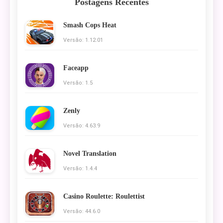
Postagens Recentes
Smash Cops Heat
Versão: 1.12.01
Faceapp
Versão: 1.5
Zenly
Versão: 4.63.9
Novel Translation
Versão: 1.4.4
Casino Roulette: Roulettist
Versão: 44.6.0