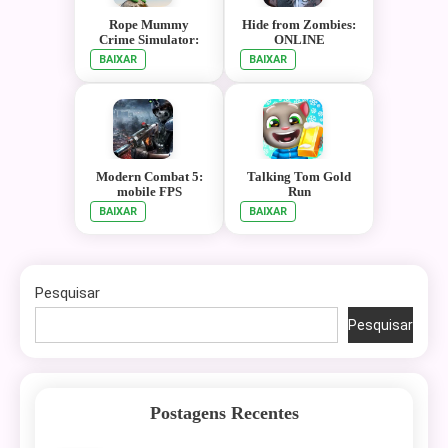
Rope Mummy
Hide from Zombies:
Crime Simulator:
ONLINE
Vegas Hero
BAIXAR
BAIXAR
Modern Combat 5:
Talking Tom Gold
mobile FPS
Run
BAIXAR
BAIXAR
Pesquisar
Pesquisar
Postagens Recentes