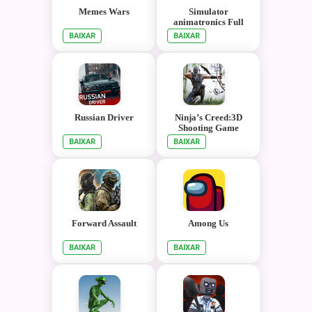
Memes Wars
Simulator
animatronics Full
BAIXAR
BAIXAR
Russian Driver
Ninja’s Creed:3D
Shooting Game
BAIXAR
BAIXAR
Forward Assault
Among Us
BAIXAR
BAIXAR