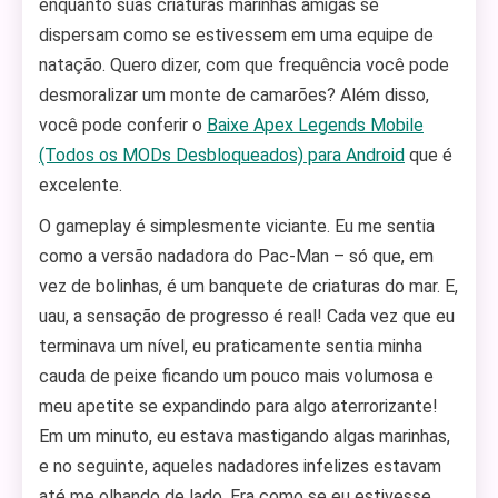
enquanto suas criaturas marinhas amigas se
dispersam como se estivessem em uma equipe de
natação. Quero dizer, com que frequência você pode
desmoralizar um monte de camarões? Além disso,
você pode conferir o
Baixe Apex Legends Mobile
(Todos os MODs Desbloqueados) para Android
que é
excelente.
O gameplay é simplesmente viciante. Eu me sentia
como a versão nadadora do Pac-Man – só que, em
vez de bolinhas, é um banquete de criaturas do mar. E,
uau, a sensação de progresso é real! Cada vez que eu
terminava um nível, eu praticamente sentia minha
cauda de peixe ficando um pouco mais volumosa e
meu apetite se expandindo para algo aterrorizante!
Em um minuto, eu estava mastigando algas marinhas,
e no seguinte, aqueles nadadores infelizes estavam
até me olhando de lado. Era como se eu estivesse