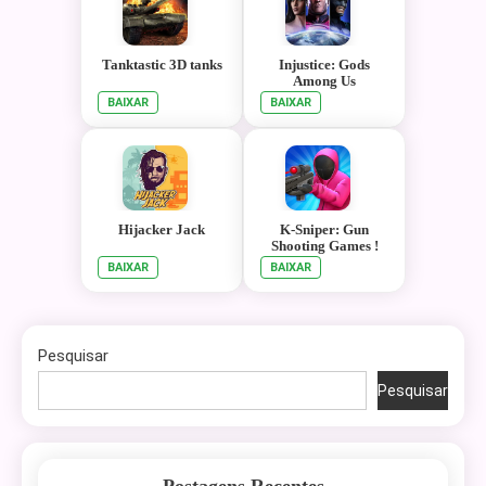
Tanktastic 3D tanks
Injustice: Gods
Among Us
BAIXAR
BAIXAR
Hijacker Jack
K-Sniper: Gun
Shooting Games !
BAIXAR
BAIXAR
Pesquisar
Pesquisar
Postagens Recentes