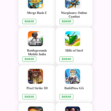
Merge Rush Z
Warplanes: Online
Combat
BAIXAR
BAIXAR
Battlegrounds
Hills of Steel
Mobile India
BAIXAR
BAIXAR
Pixel Strike 3D
BuildNow GG
BAIXAR
BAIXAR