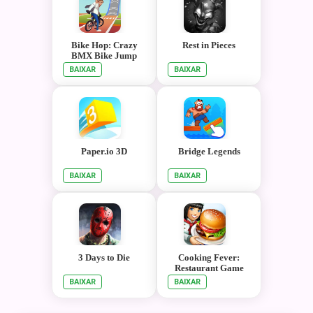
Bike Hop: Crazy
Rest in Pieces
BMX Bike Jump
BAIXAR
BAIXAR
Paper.io 3D
Bridge Legends
BAIXAR
BAIXAR
3 Days to Die
Cooking Fever:
Restaurant Game
BAIXAR
BAIXAR