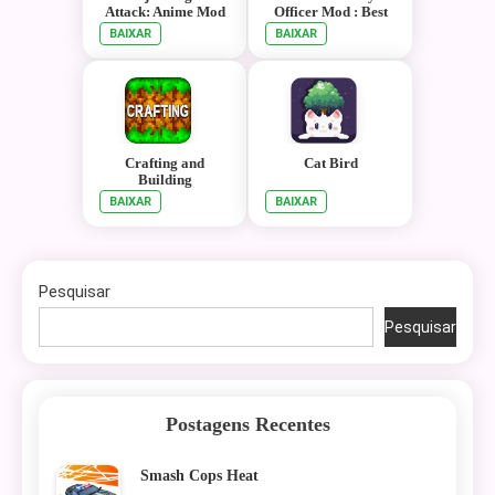
Attack: Anime Mod
Officer Mod : Best
Horror Games 2020
BAIXAR
BAIXAR
Crafting and
Cat Bird
Building
BAIXAR
BAIXAR
Pesquisar
Pesquisar
Postagens Recentes
Smash Cops Heat