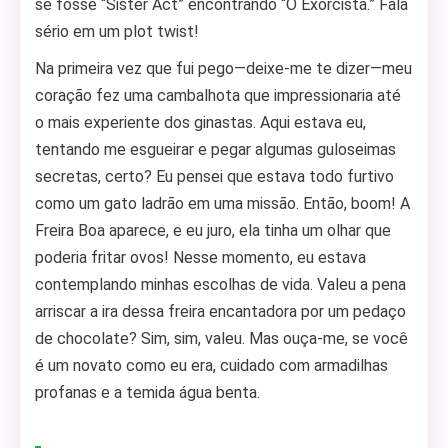
se fosse “Sister Act” encontrando “O Exorcista.” Fala
sério em um plot twist!
Na primeira vez que fui pego—deixe-me te dizer—meu
coração fez uma cambalhota que impressionaria até
o mais experiente dos ginastas. Aqui estava eu,
tentando me esgueirar e pegar algumas guloseimas
secretas, certo? Eu pensei que estava todo furtivo
como um gato ladrão em uma missão. Então, boom! A
Freira Boa aparece, e eu juro, ela tinha um olhar que
poderia fritar ovos! Nesse momento, eu estava
contemplando minhas escolhas de vida. Valeu a pena
arriscar a ira dessa freira encantadora por um pedaço
de chocolate? Sim, sim, valeu. Mas ouça-me, se você
é um novato como eu era, cuidado com armadilhas
profanas e a temida água benta.