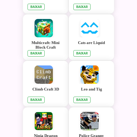
BAIXAR
BAIXAR
Multicraft: Mini
Cats are Liquid
Block Craft
BAIXAR
BAIXAR
Climb Craft 3D
Leo and Tig
BAIXAR
BAIXAR
Ninja Dragon
Police Granny