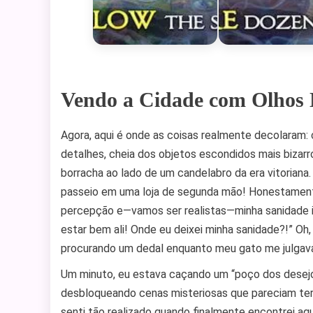
Vendo a Cidade com Olhos
Agora, aqui é onde as coisas realmente decolaram:
detalhes, cheia dos objetos escondidos mais bizar
borracha ao lado de um candelabro da era vitorian
passeio em uma loja de segunda mão! Honestamente
percepção e—vamos ser realistas—minha sanidade 
estar bem ali! Onde eu deixei minha sanidade?!” Oh,
procurando um dedal enquanto meu gato me julgav
Um minuto, eu estava caçando um “poço dos desejos
desbloqueando cenas misteriosas que pareciam ter
senti tão realizado quando finalmente encontrei aq