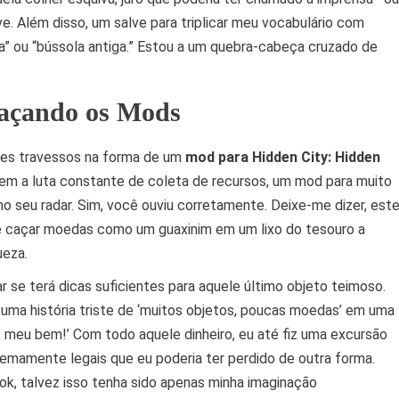
e. Além disso, um salve para triplicar meu vocabulário com
a” ou “bússola antiga.” Estou a um quebra-cabeça cruzado de
açando os Mods
tes travessos na forma de um
mod para Hidden City: Hidden
 sem a luta constante de coleta de recursos, um mod para muito
no seu radar. Sim, você ouviu corretamente. Deixe-me dizer, est
 de caçar moedas como um guaxinim em um lixo do tesouro a
ueza.
 se terá dicas suficientes para aquele último objeto teimoso.
uma história triste de ‘muitos objetos, poucas moedas’ em uma
o, meu bem!’ Com todo aquele dinheiro, eu até fiz uma excursão
emamente legais que eu poderia ter perdido de outra forma.
k, talvez isso tenha sido apenas minha imaginação