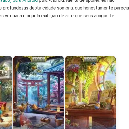
itado) para Android
para Android. Alerta de spoiler: eu não
 as profundezas desta cidade sombria, que honestamente parecia
as vitoriana e aquela exibição de arte que seus amigos te