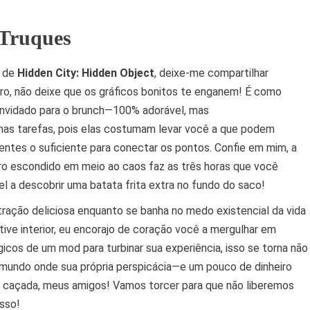
 Truques
o de
Hidden City: Hidden Object
, deixe-me compartilhar
eiro, não deixe que os gráficos bonitos te enganem! É como
onvidado para o brunch—100% adorável, mas
as tarefas, pois elas costumam levar você a que podem
ntes o suficiente para conectar os pontos. Confie em mim, a
o escondido em meio ao caos faz as três horas que você
 a descobrir uma batata frita extra no fundo do saco!
tração deliciosa enquanto se banha no medo existencial da vida
ive interior, eu encorajo de coração você a mergulhar em
icos de um mod para turbinar sua experiência, isso se torna não
mundo onde sua própria perspicácia—e um pouco de dinheiro
 caçada, meus amigos! Vamos torcer para que não liberemos
sso!