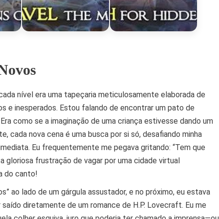
 Novos
 cada nível era uma tapeçaria meticulosamente elaborada de
ros e inesperados. Estou falando de encontrar um pato de
a. Era como se a imaginação de uma criança estivesse dando um
, cada nova cena é uma busca por si só, desafiando minha
imediata. Eu frequentemente me pegava gritando: “Tem que
 a gloriosa frustração de vagar por uma cidade virtual
a do canto!
” ao lado de um gárgula assustador, e no próximo, eu estava
 saído diretamente de um romance de H.P. Lovecraft. Eu me
uela colher esquiva, juro que poderia ter chamado a imprensa—ou