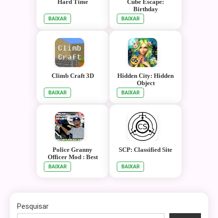
Hard Time
Cube Escape:
Birthday
BAIXAR
BAIXAR
Climb Craft 3D
Hidden City: Hidden
Object
BAIXAR
BAIXAR
Police Granny
SCP: Classified Site
Officer Mod : Best
Horror Games 2020
BAIXAR
BAIXAR
Pesquisar