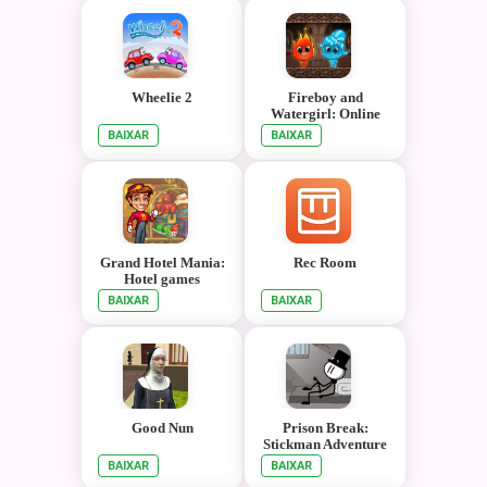
Wheelie 2
Fireboy and
Watergirl: Online
BAIXAR
BAIXAR
Grand Hotel Mania:
Rec Room
Hotel games
BAIXAR
BAIXAR
Good Nun
Prison Break:
Stickman Adventure
BAIXAR
BAIXAR