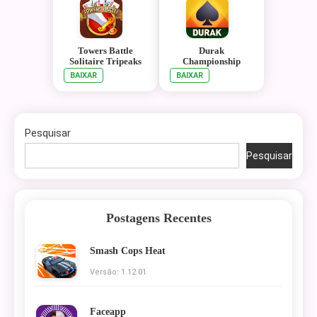
Towers Battle
Durak
Solitaire Tripeaks
Championship
BAIXAR
BAIXAR
Pesquisar
Pesquisar
Postagens Recentes
Smash Cops Heat
Versão: 1.12.01
Faceapp