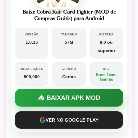
Baixe Cobra Kai: Card Fighter (MOD de
Compras Grátis) para Android
VERSÃO
TAMANHO
SISTEMA
1.0.15
57M
6.0 ou
superior
INSTALAÇÕES
GÊNERO
DEV
Boss Team
500,000
Cartas
Games
📥 BAIXAR APK MOD
VER NO GOOGLE PLAY