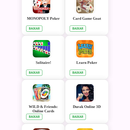
MONOPOLY Poker
Card Game Goat
BAIXAR
BAIXAR
Solitaire!
Learn Poker
BAIXAR
BAIXAR
WILD & Friends:
Durak Online 3D
Online Cards
BAIXAR
BAIXAR