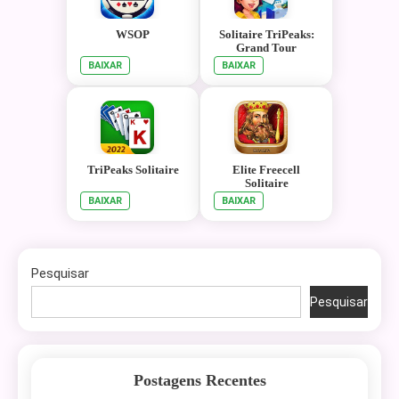
WSOP
Solitaire TriPeaks:
Grand Tour
BAIXAR
BAIXAR
TriPeaks Solitaire
Elite Freecell
Solitaire
BAIXAR
BAIXAR
Pesquisar
Pesquisar
Postagens Recentes