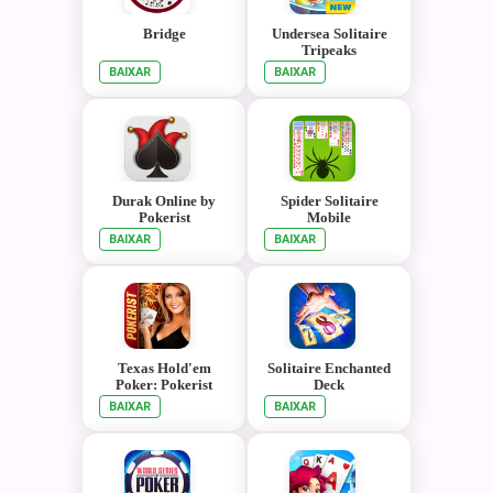
Bridge
Undersea Solitaire
Tripeaks
BAIXAR
BAIXAR
Durak Online by
Spider Solitaire
Pokerist
Mobile
BAIXAR
BAIXAR
Texas Hold'em
Solitaire Enchanted
Poker: Pokerist
Deck
BAIXAR
BAIXAR