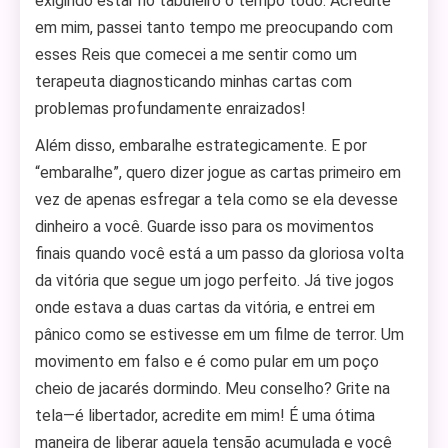
exigindo estar no tabuleiro o tempo todo. Acredite
em mim, passei tanto tempo me preocupando com
esses Reis que comecei a me sentir como um
terapeuta diagnosticando minhas cartas com
problemas profundamente enraizados!
Além disso, embaralhe estrategicamente. E por
“embaralhe”, quero dizer jogue as cartas primeiro em
vez de apenas esfregar a tela como se ela devesse
dinheiro a você. Guarde isso para os movimentos
finais quando você está a um passo da gloriosa volta
da vitória que segue um jogo perfeito. Já tive jogos
onde estava a duas cartas da vitória, e entrei em
pânico como se estivesse em um filme de terror. Um
movimento em falso e é como pular em um poço
cheio de jacarés dormindo. Meu conselho? Grite na
tela—é libertador, acredite em mim! É uma ótima
maneira de liberar aquela tensão acumulada e você