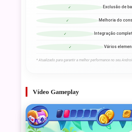
Exclusão de ban
✓
Melhoria do con
✓
Integração comple
✓
Vários elemen
✓
* Atualizado para garantir a melhor performance no seu Androi
Vídeo Gameplay