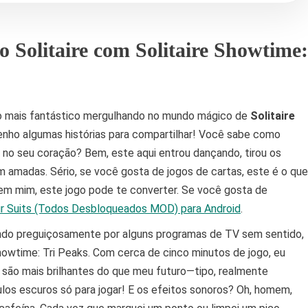
 Solitaire com Solitaire Showtime:
po mais fantástico mergulhando no mundo mágico de
Solitaire
tenho algumas histórias para compartilhar! Você sabe como
 no seu coração? Bem, este aqui entrou dançando, tirou os
 amadas. Sério, se você gosta de jogos de cartas, este é o que
 em mim, este jogo pode te converter. Se você gosta de
our Suits (Todos Desbloqueados MOD) para Android
.
sando preguiçosamente por alguns programas de TV sem sentido,
owtime: Tri Peaks. Com cerca de cinco minutos de jogo, eu
e são mais brilhantes do que meu futuro—tipo, realmente
culos escuros só para jogar! E os efeitos sonoros? Oh, homem,