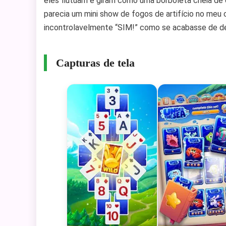
eles flutuam e giram como uma borboleta cheia de 
parecia um mini show de fogos de artifício no meu 
incontrolavelmente “SIM!” como se acabasse de des
Capturas de tela