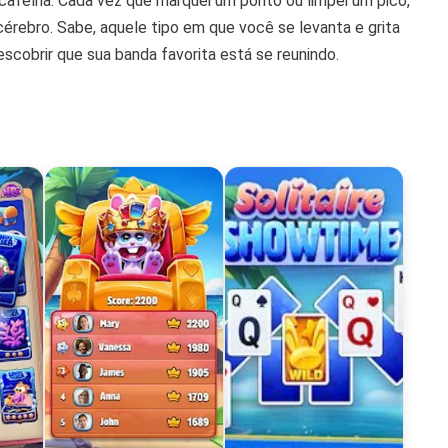
cafeína. Cada vez que marquei um ponto ou limpei um pico,
cérebro. Sabe, aquele tipo em que você se levanta e grita
cobrir que sua banda favorita está se reunindo.