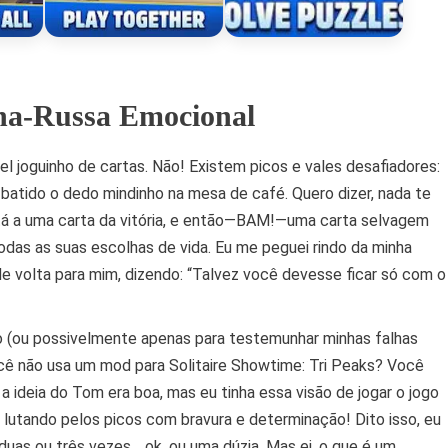
nha-Russa Emocional
el joguinho de cartas. Não! Existem picos e vales desafiadores:
 batido o dedo mindinho na mesa de café. Quero dizer, nada te
á a uma carta da vitória, e então—BAM!—uma carta selvagem
odas as suas escolhas de vida. Eu me peguei rindo da minha
 de volta para mim, dizendo: “Talvez você devesse ficar só com o
ão (ou possivelmente apenas para testemunhar minhas falhas
ocê não usa um mod para Solitaire Showtime: Tri Peaks? Você
a ideia do Tom era boa, mas eu tinha essa visão de jogar o jogo
utando pelos picos com bravura e determinação! Dito isso, eu
duas ou três vezes… ok, ou uma dúzia. Mas ei, o que é um