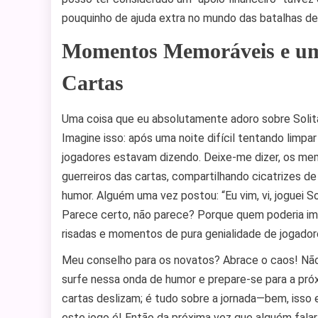
pouquinho de ajuda extra no mundo das batalhas de
Momentos Memoráveis e um
Cartas
Uma coisa que eu absolutamente adoro sobre Solitai
Imagine isso: após uma noite difícil tentando limpar 
jogadores estavam dizendo. Deixe-me dizer, os m
guerreiros das cartas, compartilhando cicatrizes d
humor. Alguém uma vez postou: “Eu vim, vi, joguei 
Parece certo, não parece? Porque quem poderia ima
risadas e momentos de pura genialidade de jogado
Meu conselho para os novatos? Abrace o caos! Não
surfe nessa onda de humor e prepare-se para a pr
cartas deslizam; é tudo sobre a jornada—bem, isso 
este jogo é! Então da próxima vez que alguém falar 