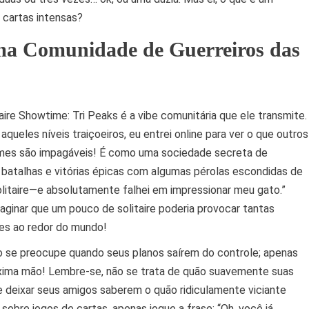
 cartas intensas?
a Comunidade de Guerreiros das
re Showtime: Tri Peaks é a vibe comunitária que ele transmite.
aqueles níveis traiçoeiros, eu entrei online para ver o que outros
emes são impagáveis! É como uma sociedade secreta de
e batalhas e vitórias épicas com algumas pérolas escondidas de
Solitaire—e absolutamente falhei em impressionar meu gato.”
ginar que um pouco de solitaire poderia provocar tantas
res ao redor do mundo!
 se preocupe quando seus planos saírem do controle; apenas
óxima mão! Lembre-se, não se trata de quão suavemente suas
e deixar seus amigos saberem o quão ridiculamente viciante
sobre jogos de cartas, apenas jogue a frase: “Oh, você já