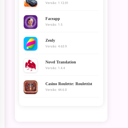
Versão: 1.12.01
Faceapp
Versão: 1.5
Zenly
Versão: 4.63.9
Novel Translation
Versão: 1.4.4
Casino Roulette: Roulettist
Versão: 44.6.0