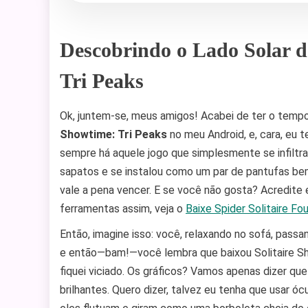
Descobrindo o Lado Solar do
Tri Peaks
Ok, juntem-se, meus amigos! Acabei de ter o tem
Showtime: Tri Peaks
no meu Android, e, cara, eu 
sempre há aquele jogo que simplesmente se infiltra
sapatos e se instalou como um par de pantufas bem
vale a pena vencer. E se você não gosta? Acredite
ferramentas assim, veja o
Baixe Spider Solitaire F
Então, imagine isso: você, relaxando no sofá, pas
e então—bam!—você lembra que baixou Solitaire Sh
fiquei viciado. Os gráficos? Vamos apenas dizer qu
brilhantes. Quero dizer, talvez eu tenha que usar ó