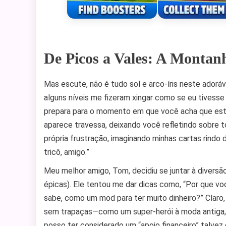
De Picos a Vales: A Monta
Mas escute, não é tudo sol e arco-íris neste adoráv
alguns níveis me fizeram xingar como se eu tivesse
prepara para o momento em que você acha que est
aparece travessa, deixando você refletindo sobre t
própria frustração, imaginando minhas cartas rindo
tricô, amigo.”
Meu melhor amigo, Tom, decidiu se juntar à divers
épicas). Ele tentou me dar dicas como, “Por que v
sabe, como um mod para ter muito dinheiro?” Claro, 
sem trapaças—como um super-herói à moda antiga, l
posso ter considerado um “apoio financeiro” talvez 