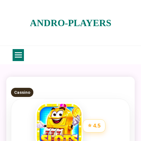
Skip
to
ANDRO-PLAYERS
content
5 MINS READ
Cassino
⭐ 4.5