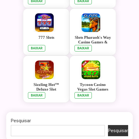
BAIXAR
BAIXAR
777 Slots
Slots Pharaoh's Way
Casino Games &
Slot Machine
BAIXAR
BAIXAR
Sizzling Hot™
Tycoon Casino
Deluxe Slot
Vegas Slot Games
BAIXAR
BAIXAR
Pesquisar
Pesquisar