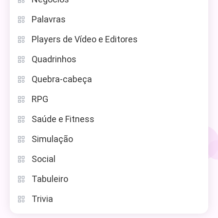
Palavras
Players de Vídeo e Editores
Quadrinhos
Quebra-cabeça
RPG
Saúde e Fitness
Simulação
Social
Tabuleiro
Trivia