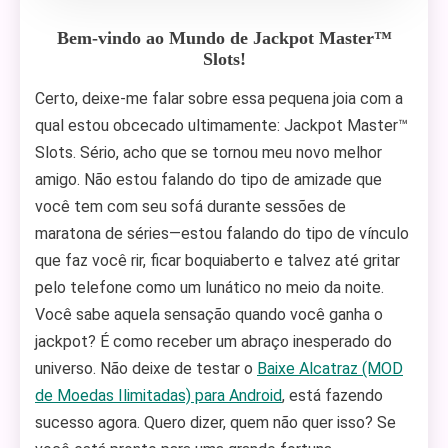
Bem-vindo ao Mundo de Jackpot Master™
Slots!
Certo, deixe-me falar sobre essa pequena joia com a
qual estou obcecado ultimamente: Jackpot Master™
Slots. Sério, acho que se tornou meu novo melhor
amigo. Não estou falando do tipo de amizade que
você tem com seu sofá durante sessões de
maratona de séries—estou falando do tipo de vínculo
que faz você rir, ficar boquiaberto e talvez até gritar
pelo telefone como um lunático no meio da noite.
Você sabe aquela sensação quando você ganha o
jackpot? É como receber um abraço inesperado do
universo. Não deixe de testar o
Baixe Alcatraz (MOD
de Moedas Ilimitadas) para Android
, está fazendo
sucesso agora. Quero dizer, quem não quer isso? Se