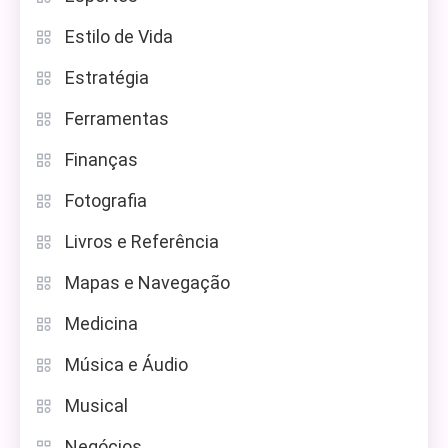
Estilo de Vida
Estratégia
Ferramentas
Finanças
Fotografia
Livros e Referência
Mapas e Navegação
Medicina
Música e Áudio
Musical
Negócios