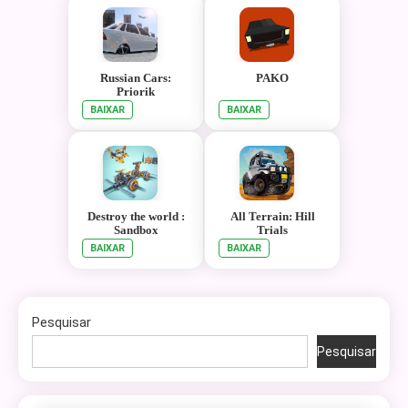
Russian Cars:
PAKO
Priorik
BAIXAR
BAIXAR
Destroy the world :
All Terrain: Hill
Sandbox
Trials
BAIXAR
BAIXAR
Pesquisar
Pesquisar