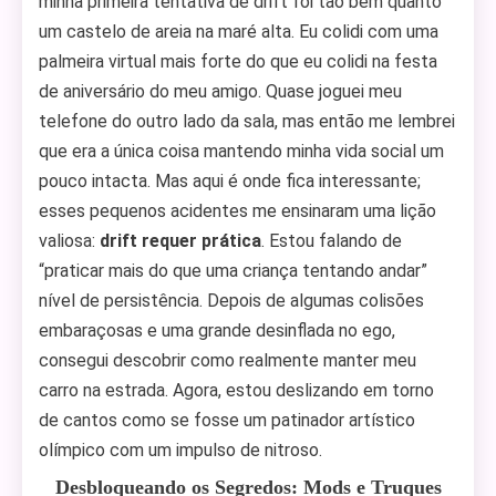
minha primeira tentativa de drift foi tão bem quanto
um castelo de areia na maré alta. Eu colidi com uma
palmeira virtual mais forte do que eu colidi na festa
de aniversário do meu amigo. Quase joguei meu
telefone do outro lado da sala, mas então me lembrei
que era a única coisa mantendo minha vida social um
pouco intacta. Mas aqui é onde fica interessante;
esses pequenos acidentes me ensinaram uma lição
valiosa:
drift requer prática
. Estou falando de
“praticar mais do que uma criança tentando andar”
nível de persistência. Depois de algumas colisões
embaraçosas e uma grande desinflada no ego,
consegui descobrir como realmente manter meu
carro na estrada. Agora, estou deslizando em torno
de cantos como se fosse um patinador artístico
olímpico com um impulso de nitroso.
Desbloqueando os Segredos: Mods e Truques