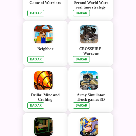
Game of Warriors
Second World War:
real time strategy
game!
BAIXAR
BAIXAR
Neighbor
CROSSFIRE:
Warzone
BAIXAR
BAIXAR
Drilla: Mine and
Army Simulator
Crafting
Truck games 3D
BAIXAR
BAIXAR