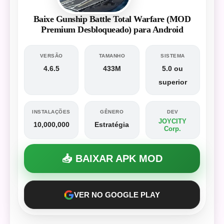
Baixe Gunship Battle Total Warfare (MOD
Premium Desbloqueado) para Android
VERSÃO
TAMANHO
SISTEMA
4.6.5
433M
5.0 ou
superior
INSTALAÇÕES
GÊNERO
DEV
JOYCITY
10,000,000
Estratégia
Corp.
📥 BAIXAR APK MOD
VER NO GOOGLE PLAY