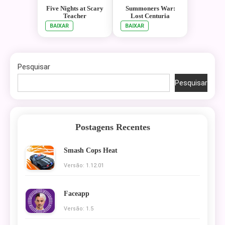
Five Nights at Scary
Summoners War:
Teacher
Lost Centuria
BAIXAR
BAIXAR
Pesquisar
Pesquisar
Postagens Recentes
Smash Cops Heat
Versão: 1.12.01
Faceapp
Versão: 1.5