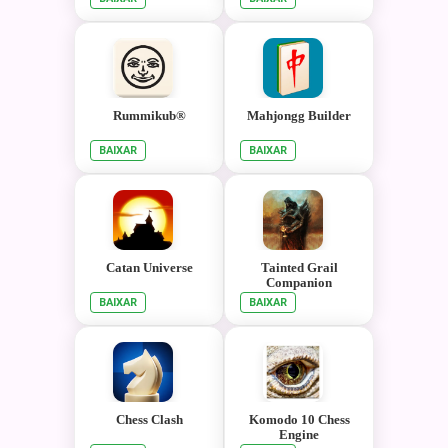
Rummikub®
Mahjongg Builder
BAIXAR
BAIXAR
Catan Universe
Tainted Grail
Companion
BAIXAR
BAIXAR
Chess Clash
Komodo 10 Chess
Engine