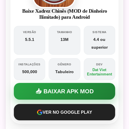
Baixe Xadrez Chinês (MOD de Dinheiro
Ilimitado) para Android
VERSÃO
TAMANHO
SISTEMA
5.5.1
13M
4.4 ou
superior
INSTALAÇÕES
GÊNERO
DEV
Dat Viet
500,000
Tabuleiro
Entertainment
📥 BAIXAR APK MOD
VER NO GOOGLE PLAY