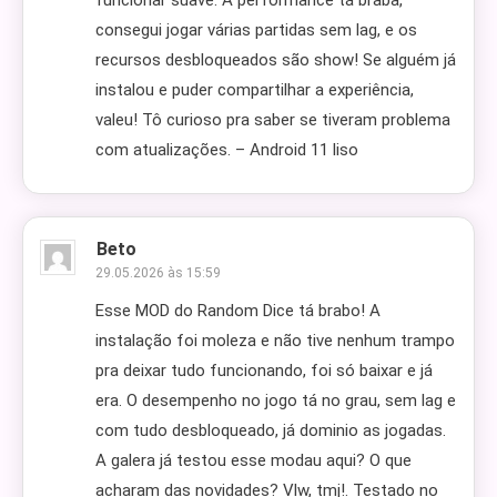
funcionar suave. A performance tá braba,
consegui jogar várias partidas sem lag, e os
recursos desbloqueados são show! Se alguém já
instalou e puder compartilhar a experiência,
valeu! Tô curioso pra saber se tiveram problema
com atualizações. – Android 11 liso
Beto
29.05.2026 às 15:59
Esse MOD do Random Dice tá brabo! A
instalação foi moleza e não tive nenhum trampo
pra deixar tudo funcionando, foi só baixar e já
era. O desempenho no jogo tá no grau, sem lag e
com tudo desbloqueado, já dominio as jogadas.
A galera já testou esse modau aqui? O que
acharam das novidades? Vlw, tmj!. Testado no