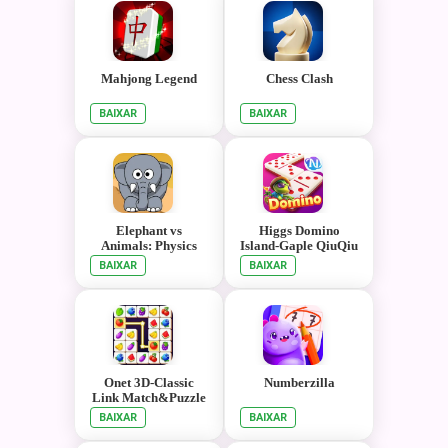
Mahjong Legend
Chess Clash
BAIXAR
BAIXAR
Elephant vs
Higgs Domino
Animals: Physics
Island-Gaple QiuQiu
Poker Game Online
BAIXAR
BAIXAR
Onet 3D-Classic
Numberzilla
Link Match&Puzzle
Game
BAIXAR
BAIXAR