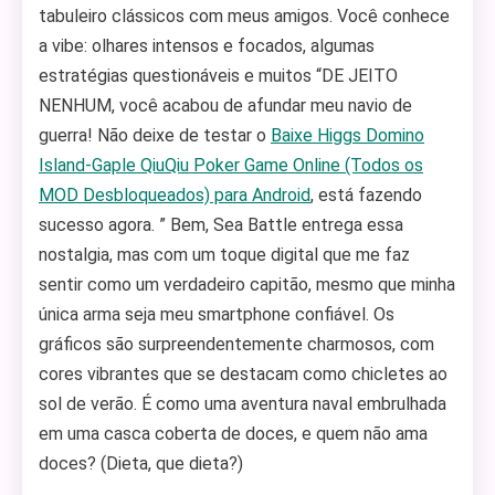
tabuleiro clássicos com meus amigos. Você conhece
a vibe: olhares intensos e focados, algumas
estratégias questionáveis e muitos “DE JEITO
NENHUM, você acabou de afundar meu navio de
guerra! Não deixe de testar o
Baixe Higgs Domino
Island-Gaple QiuQiu Poker Game Online (Todos os
MOD Desbloqueados) para Android
, está fazendo
sucesso agora. ” Bem, Sea Battle entrega essa
nostalgia, mas com um toque digital que me faz
sentir como um verdadeiro capitão, mesmo que minha
única arma seja meu smartphone confiável. Os
gráficos são surpreendentemente charmosos, com
cores vibrantes que se destacam como chicletes ao
sol de verão. É como uma aventura naval embrulhada
em uma casca coberta de doces, e quem não ama
doces? (Dieta, que dieta?)