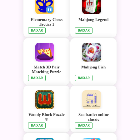
Elementary Chess
Mahjong Legend
Tactics 1
BAIXAR
BAIXAR
Match 3D Pair
Mahjong Fish
Matching Puzzle
BAIXAR
BAIXAR
Woody Block Puzzle
Sea battle: online
®
classic
BAIXAR
BAIXAR