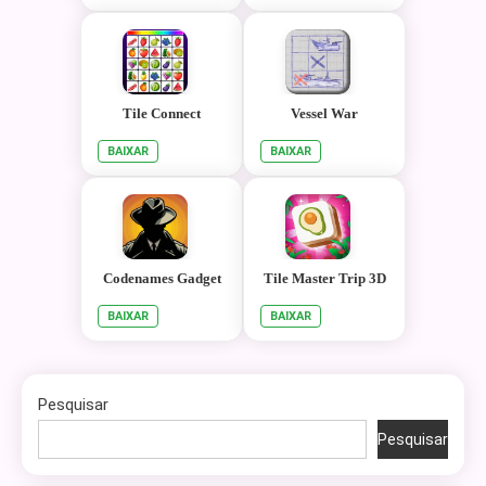
Tile Connect
Vessel War
BAIXAR
BAIXAR
Codenames Gadget
Tile Master Trip 3D
BAIXAR
BAIXAR
Pesquisar
Pesquisar