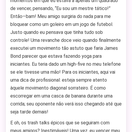
momentos em que eu estava a apenas um quadrado
de vencer, pensando, “Eu sou um mestre tático!”
Então—bam! Meu amigo surgiria do nada para me
bloquear como um goleiro em um jogo de futebol.
Justo quando eu pensava que tinha tudo sob
controle! Uma revanche doce veio quando finalmente
executei um movimento tão astuto que faria James
Bond parecer que estava fazendo yoga para
iniciantes. Eu teria dado um high-five no meu telefone
se ele tivesse uma mão! Para os iniciantes, aqui vai
uma dica de profissional: esteja sempre atento
àquele movimento diagonal sorrateiro. É como
escorregar em uma casca de banana durante uma
corrida; seu oponente não verá isso chegando até que
seja tarde demais!
E oh, os trash talks épicos que se seguiram com
meus amigos? Inestimáveis! Uma vez, eu vencer meu