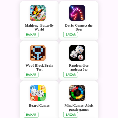
Mahjong: Butterfly
Dot it: Connect the
World
Dots
BAIXAR
BAIXAR
Wood Block Brain
Random dice
Test
andгры без
andнтернета
BAIXAR
BAIXAR
Board Games
Mind Games: Adult
puzzle games
BAIXAR
BAIXAR