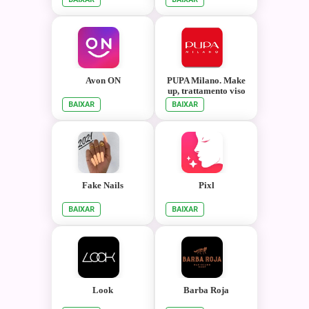
Avon ON
PUPA Milano. Make
up, trattamento viso
e corpo.
BAIXAR
BAIXAR
Fake Nails
Pixl
BAIXAR
BAIXAR
Look
Barba Roja