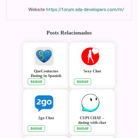
Website
https://forum.xda-developers.com/m/
Posts Relacionados
QueContactos
Sexy Chat
Dating in Spanish
BAIXAR
BAIXAR
2go Chat
CUPI CHAT –
dating with chat
BAIXAR
BAIXAR