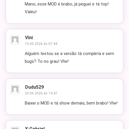
Mano, esse MOD é brabo, já peguei e tá top!
Valeu!
Vini
15.06.2026 às 07:44
Alguém testou se a versão tá completa e sem
bugs? To no grau! Vlw!
Dudu529
30.06.2026 às 14:47
Baixei o MOD e tá show demais, bem brabo! Vlw!
X-Gabriel