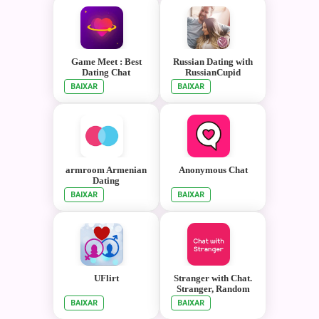
Game Meet : Best
Russian Dating with
Dating Chat
RussianCupid
BAIXAR
BAIXAR
armroom Armenian
Anonymous Chat
Dating
BAIXAR
BAIXAR
UFlirt
Stranger with Chat.
Stranger, Random
Chat
BAIXAR
BAIXAR