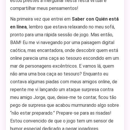
estou prestes a mergulhar nesta festa virtual e
compartilhar meus pensamentos!
Na primeira vez que entrei em
Saber con Quién está
en línea
, lembro que estava relaxando no meu sofá,
pronto para uma rápida sessão de jogo. Mas então,
BAM! Eu me vi navegando por uma paisagem digital
caótica, mas encantadora, onde descobrir quem está
online parecia uma caça ao tesouro escondido em um
mar de personagens excêntricos. E vamos lá, quem
não ama uma boa caça ao tesouro? Enquanto eu
contava algumas piadas com meus amigos online, de
repente me vi lançando um ataque surpresa contra
meu amigo Jorge, que, deixe-me te contar, ficou tão
pego de surpresa que acabou murmurando algo sobre
“não estar preparado.” Prepare-se para as risadas!
Estou convencido de que o jogo tem um sensor de
humor especial dedicado a pegar jogadores