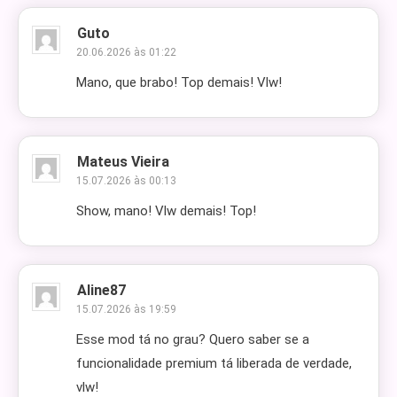
Guto
20.06.2026 às 01:22
Mano, que brabo! Top demais! Vlw!
Mateus Vieira
15.07.2026 às 00:13
Show, mano! Vlw demais! Top!
Aline87
15.07.2026 às 19:59
Esse mod tá no grau? Quero saber se a
funcionalidade premium tá liberada de verdade,
vlw!