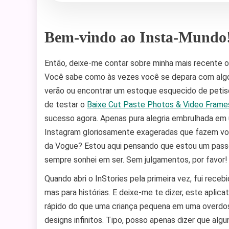
Bem-vindo ao Insta-Mundo
Então, deixe-me contar sobre minha mais recente
Você sabe como às vezes você se depara com algo 
verão ou encontrar um estoque esquecido de petisc
de testar o
Baixe Cut Paste Photos & Video Frame
sucesso agora. Apenas pura alegria embrulhada em u
Instagram gloriosamente exageradas que fazem vo
da Vogue? Estou aqui pensando que estou um passo 
sempre sonhei em ser. Sem julgamentos, por favor!
Quando abri o InStories pela primeira vez, fui receb
mas para histórias. E deixe-me te dizer, este aplic
rápido do que uma criança pequena em uma overdos
designs infinitos. Tipo, posso apenas dizer que alg