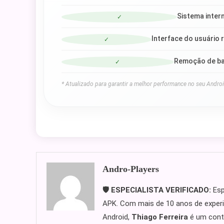
Sistema inter
✓
Interface do usuário 
✓
Remoção de ban
✓
* Atualizado para garantir a melhor performance no seu Androi
Andro-Players
🛡️ ESPECIALISTA VERIFICADO:
Esp
APK. Com mais de 10 anos de experi
Android,
Thiago Ferreira
é um contr