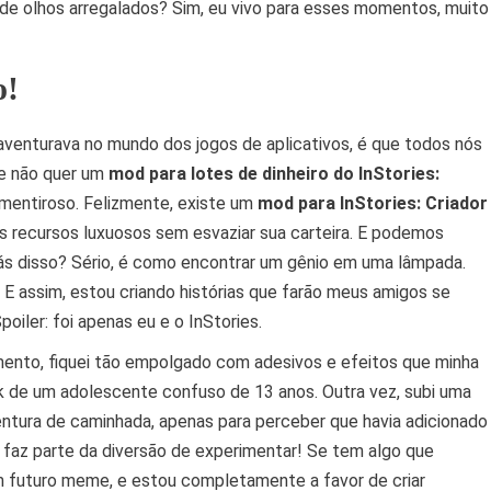
de olhos arregalados? Sim, eu vivo para esses momentos, muito
o!
venturava no mundo dos jogos de aplicativos, é que todos nós
e não quer um
mod para lotes de dinheiro do InStories:
 mentiroso. Felizmente, existe um
mod para InStories: Criador
 recursos luxuosos sem esvaziar sua carteira. E podemos
rás disso? Sério, é como encontrar um gênio em uma lâmpada.
E assim, estou criando histórias que farão meus amigos se
oiler: foi apenas eu e o InStories.
mento, fiquei tão empolgado com adesivos e efeitos que minha
k de um adolescente confuso de 13 anos. Outra vez, subi uma
entura de caminhada, apenas para perceber que havia adicionado
 faz parte da diversão de experimentar! Se tem algo que
m futuro meme, e estou completamente a favor de criar