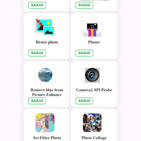
Tours: Instagram
BAIXAR
BAIXAR
Resize photo
Photer
BAIXAR
BAIXAR
Remove blur from
Camera2 API Probe
Picture-Enhance
Image
BAIXAR
BAIXAR
Art Filter Photo
Photo Collage