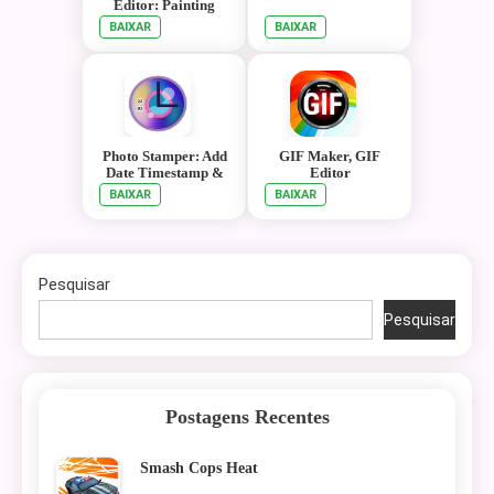
Editor: Painting
Filter, Cartoon
BAIXAR
BAIXAR
Photo Stamper: Add
GIF Maker, GIF
Date Timestamp &
Editor
Text By Camera
BAIXAR
BAIXAR
Pesquisar
Pesquisar
Postagens Recentes
Smash Cops Heat