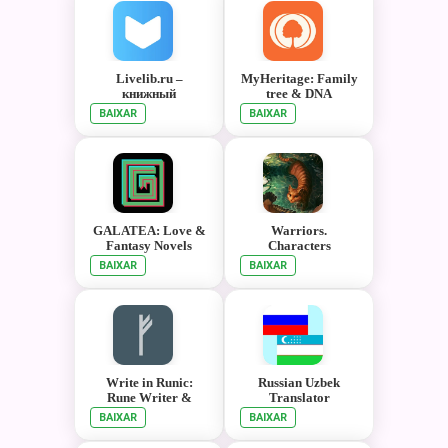
Livelib.ru –
MyHeritage: Family
книжный
tree & DNA
рекомендательный
BAIXAR
BAIXAR
сервис
GALATEA: Love &
Warriors.
Fantasy Novels
Characters
BAIXAR
BAIXAR
Write in Runic:
Russian Uzbek
Rune Writer &
Translator
Keyboard
BAIXAR
BAIXAR