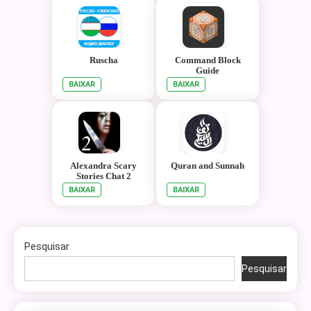
Ruscha
Command Block
Guide
BAIXAR
BAIXAR
Alexandra Scary
Quran and Sunnah
Stories Chat 2
BAIXAR
BAIXAR
Pesquisar
Pesquisar