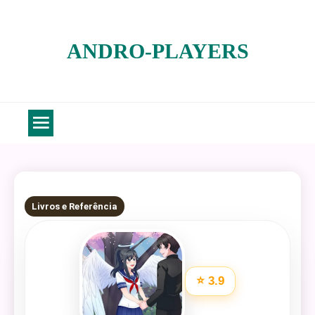
Skip
to
ANDRO-PLAYERS
content
6 MINS READ
Livros e Referência
⭐ 3.9