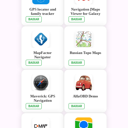
GPS locator and
Navigation [Maps
family tracker
Viewer for Galaxy
smart watches]
BAIXAR
BAIXAR
MapFactor
Russian Topo Maps
Navigator
BAIXAR
BAIXAR
Maverick: GPS
AlfaOBD Demo
Navigation
BAIXAR
BAIXAR