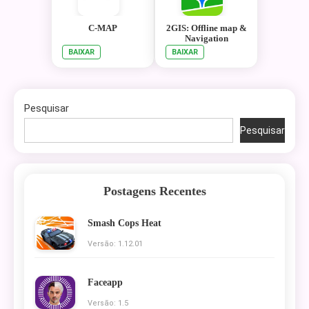
C-MAP
2GIS: Offline map &
Navigation
BAIXAR
BAIXAR
Pesquisar
Pesquisar
Postagens Recentes
Smash Cops Heat
Versão: 1.12.01
Faceapp
Versão: 1.5