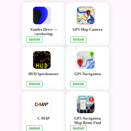
Yandex.Drive —
GPS Map Camera
carsharing
BAIXAR
BAIXAR
HUD Speedometer
GPS Navigation
BAIXAR
BAIXAR
C-MAP
GPS Navigation
Map Route Find
BAIXAR
BAIXAR