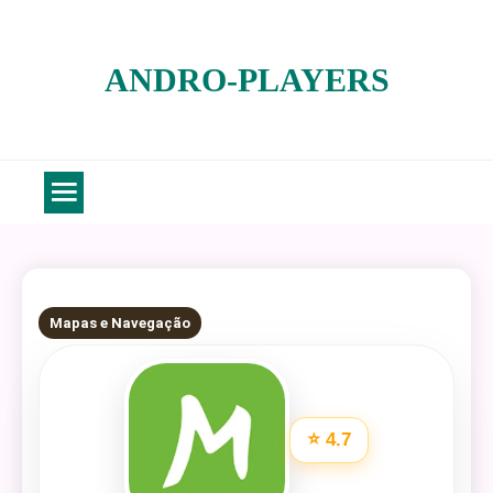
Skip
to
ANDRO-PLAYERS
content
6 MINS READ
Mapas e Navegação
⭐ 4.7