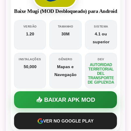
Baixe Mugi (MOD Desbloqueado) para Android
VERSÃO
TAMANHO
SISTEMA
1.20
30M
4.1 ou
superior
INSTALAÇÕES
GÊNERO
DEV
AUTORIDAD
50,000
Mapas e
TERRITORIAL
DEL
Navegação
TRANSPORTE
DE GIPUZKOA
📥 BAIXAR APK MOD
VER NO GOOGLE PLAY