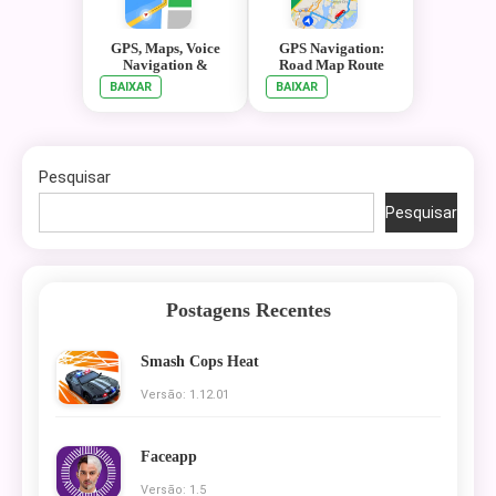
GPS, Maps, Voice
GPS Navigation:
Navigation &
Road Map Route
Directions
BAIXAR
BAIXAR
Pesquisar
Pesquisar
Postagens Recentes
Smash Cops Heat
Versão: 1.12.01
Faceapp
Versão: 1.5