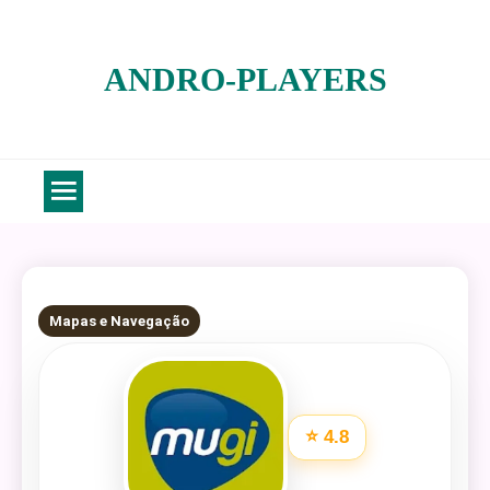
Skip
to
ANDRO-PLAYERS
content
5 MINS READ
Mapas e Navegação
⭐ 4.8