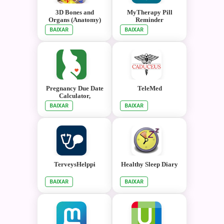
3D Bones and
MyTherapy Pill
Organs (Anatomy)
Reminder
BAIXAR
BAIXAR
Pregnancy Due Date
TeleMed
Calculator,
Calendar & Tracker
BAIXAR
BAIXAR
TerveysHelppi
Healthy Sleep Diary
BAIXAR
BAIXAR