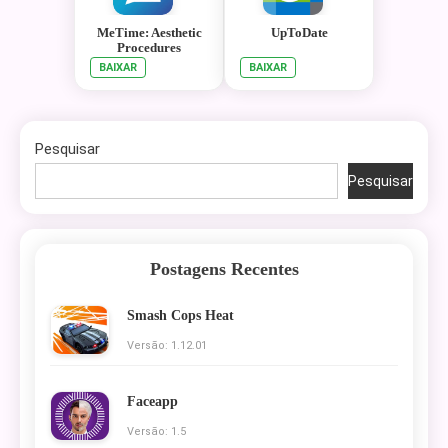
MeTime: Aesthetic
UpToDate
Procedures
BAIXAR
BAIXAR
Pesquisar
Pesquisar
Postagens Recentes
Smash Cops Heat
Versão: 1.12.01
Faceapp
Versão: 1.5